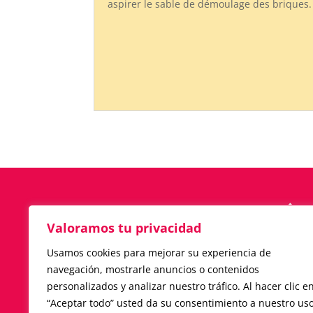
aspirer le sable de démoulage des briques.
Valoramos tu privacidad
C/ JOSEP ARGILA, 2
Usamos cookies para mejorar su experiencia de
08450-LLINARS DEL VALLÉS · BARC
navegación, mostrarle anuncios o contenidos
(ESPAÑA)
personalizados y analizar nuestro tráfico. Al hacer clic e
Tlf.
+34 938 411 889
“Aceptar todo” usted da su consentimiento a nuestro us